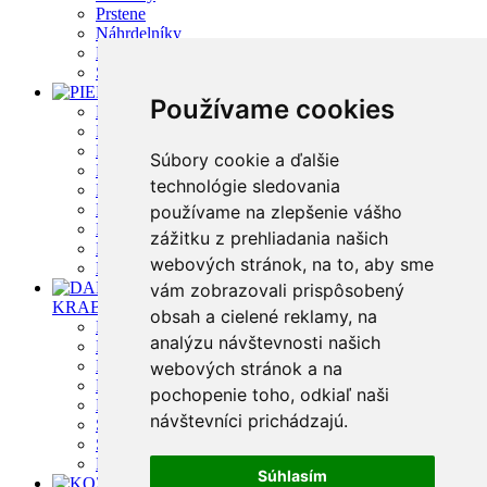
Prstene
Náhrdelníky
Murano šperky
Shamballa náramky
PIERCING
+
Používame cookies
Piercing do pupka
Piercing do jazyka
Piercing do bradavky
Súbory cookie a ďalšie
Piercing do brady
technológie sledovania
Piercing do obočia
Plugy a tunely
používame na zlepšenie vášho
Piercing do ucha
zážitku z prehliadania našich
Piercing do nosa
webových stránok, na to, aby sme
Piercing - mix
DARČEKOVÉ
vám zobrazovali prispôsobený
KRABIČKY
+
obsah a cielené reklamy, na
Plastové
analýzu návštevnosti našich
Kožené
Drevené
webových stránok a na
Kovové
pochopenie toho, odkiaľ naši
Papierové
návštevníci prichádzajú.
Semišové
Šperkovnice
Darčekové tašky a vrecka
Súhlasím
KOŽENÉ NÁRAMKY