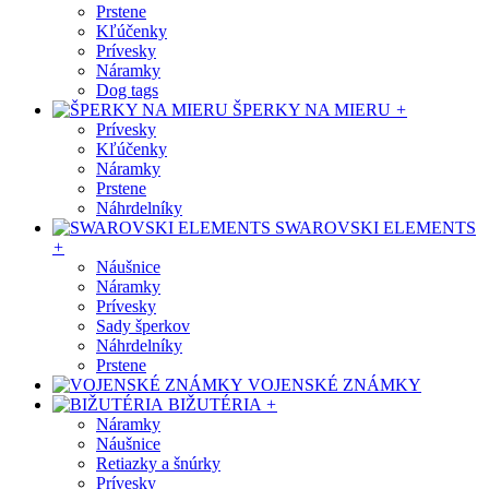
Prstene
Kľúčenky
Prívesky
Náramky
Dog tags
ŠPERKY NA MIERU
+
Prívesky
Kľúčenky
Náramky
Prstene
Náhrdelníky
SWAROVSKI ELEMENTS
+
Náušnice
Náramky
Prívesky
Sady šperkov
Náhrdelníky
Prstene
VOJENSKÉ ZNÁMKY
BIŽUTÉRIA
+
Náramky
Náušnice
Retiazky a šnúrky
Prívesky