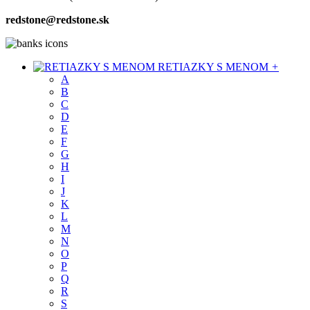
redstone@redstone.sk
RETIAZKY S MENOM
+
A
B
C
D
E
F
G
H
I
J
K
L
M
N
O
P
Q
R
S