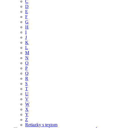
C
D
E
F
G
H
I
J
K
L
M
N
O
P
Q
R
S
T
U
V
W
X
Y
Z
Retiazky s textom