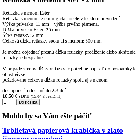
Retiazka s menom Ester.
Retiazka s menom z chirurgickej ocele v lesklom prevedení.
Výška prívesku: 11 mm – výška prvého písmena.
Dĺžka prívesku Ester: 25 mm
Šírka retiazky: 2 mm
Celková dĺžka retiazky spolu aj s menom: 500 mm
Je možné objednať presnú dĺžku retiazky, predĺženie alebo skrátenie
retiazky je bezplatné.
V prípade zmeny dĺžky retiazky je potrebné napísať do poznámky k
objednávke
požadovanú celkovú dĺžku retiazky spolu aj s menom.
dostupnosť:
odoslané do 2-3 dní
18,50 €
s DPH
(15,04 € bez DPH)
Do košíka
Mohlo by sa Vám ešte páčiť
Trblietavá papierová krabička v zlato
čiernom prevedení