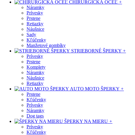
CHIRURGICKÁ OCEĽ
+
Náramky
Prívesky
Prstene
Retiazky
Náušnice
Sady
Kľúčenky
Manžetové gombíky
STRIEBORNÉ ŠPERKY
+
Prívesky
Prstene
Komplety
Náramky
Náušnice
Retiazky
AUTO MOTO ŠPERKY
+
Prstene
Kľúčenky
Prívesky
Náramky
Dog tags
ŠPERKY NA MIERU
+
Prívesky
Kľúčenky