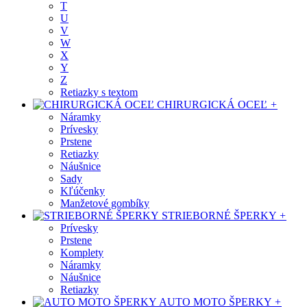
T
U
V
W
X
Y
Z
Retiazky s textom
CHIRURGICKÁ OCEĽ
+
Náramky
Prívesky
Prstene
Retiazky
Náušnice
Sady
Kľúčenky
Manžetové gombíky
STRIEBORNÉ ŠPERKY
+
Prívesky
Prstene
Komplety
Náramky
Náušnice
Retiazky
AUTO MOTO ŠPERKY
+