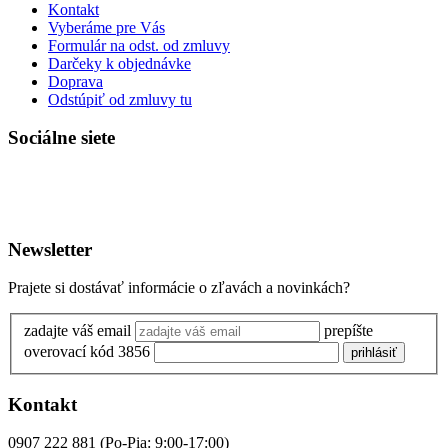
Kontakt
Vyberáme pre Vás
Formulár na odst. od zmluvy
Darčeky k objednávke
Doprava
Odstúpiť od zmluvy tu
Sociálne siete
Newsletter
Prajete si dostávať informácie o zľavách a novinkách?
zadajte váš email
prepíšte
overovací kód 3856
prihlásiť
Kontakt
0907 222 881
(Po-Pia: 9:00-17:00)