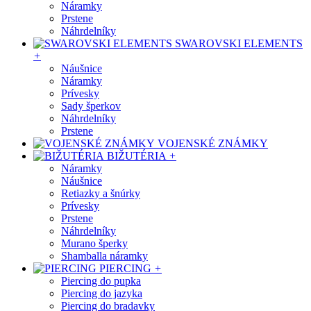
Náramky
Prstene
Náhrdelníky
SWAROVSKI ELEMENTS
+
Náušnice
Náramky
Prívesky
Sady šperkov
Náhrdelníky
Prstene
VOJENSKÉ ZNÁMKY
BIŽUTÉRIA
+
Náramky
Náušnice
Retiazky a šnúrky
Prívesky
Prstene
Náhrdelníky
Murano šperky
Shamballa náramky
PIERCING
+
Piercing do pupka
Piercing do jazyka
Piercing do bradavky