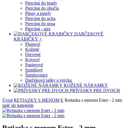
Piercing do brady
Piercing do obočia
Plugy a tunely
Piercing do ucha
Piercing do nosa
Piercing - mix
DARČEKOVÉ
KRABIČKY
+
Plastové
Kožené
Drevené
Kovové
Papierové
Semišové
Šperkovnice
Darčekové tašky a vrecka
KOŽENÉ NÁRAMKY
PRÍVESKY PRE DVOCH
Úvod
RETIAZKY S MENOM
E
Retiazka s menom Ester - 2 mm
späť
do kategórie
Retiazka s menom Ester - 2 mm