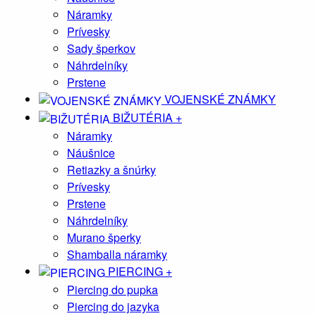
Náramky
Prívesky
Sady šperkov
Náhrdelníky
Prstene
VOJENSKÉ ZNÁMKY
BIŽUTÉRIA
+
Náramky
Náušnice
Retiazky a šnúrky
Prívesky
Prstene
Náhrdelníky
Murano šperky
Shamballa náramky
PIERCING
+
Piercing do pupka
Piercing do jazyka