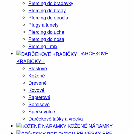
Piercing do bradavky
Piercing do brady
Piercing do obočia
Plugy a tunely
Piercing do ucha
Piercing do nosa
Piercing - mix
DARČEKOVÉ
KRABIČKY
+
Plastové
Kožené
Drevené
Kovové
Papierové
Semišové
Šperkovnice
Darčekové tašky a vrecka
KOŽENÉ NÁRAMKY
PRÍVESKY PRE