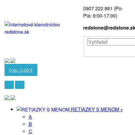
0907 222 881
(Po-
Pia: 9:00-17:00)
redstone@redstone.s
0
ks /
0,00 €
RETIAZKY S MENOM
+
A
B
C