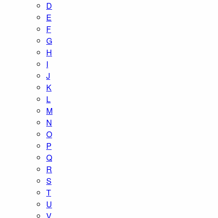
D
E
F
G
H
I
J
K
L
M
N
O
P
Q
R
S
T
U
V