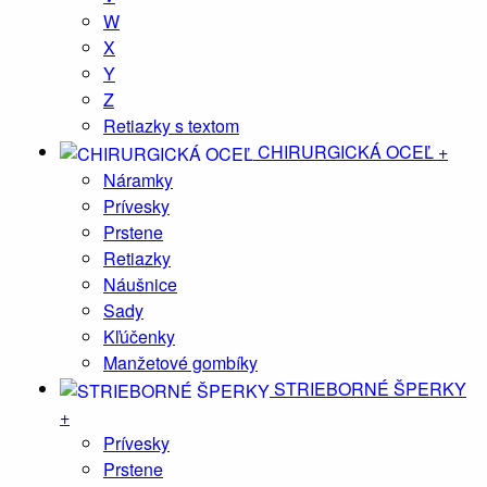
W
X
Y
Z
Retiazky s textom
CHIRURGICKÁ OCEĽ
+
Náramky
Prívesky
Prstene
Retiazky
Náušnice
Sady
Kľúčenky
Manžetové gombíky
STRIEBORNÉ ŠPERKY
+
Prívesky
Prstene