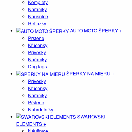
Komplety
Náramky
Náušnice
Retiazky
AUTO MOTO ŠPERKY
+
Prstene
Kľúčenky
Prívesky
Náramky
Dog tags
ŠPERKY NA MIERU
+
Prívesky
Kľúčenky
Náramky
Prstene
Náhrdelníky
SWAROVSKI
ELEMENTS
+
Náušnice