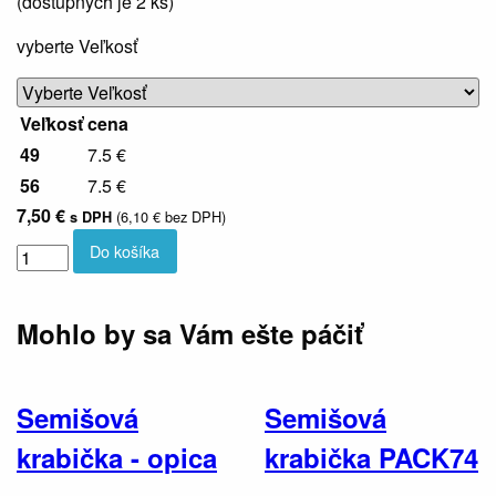
(dostupných je
2
ks)
vyberte Veľkosť
Veľkosť
cena
49
7.5 €
56
7.5 €
7,50 €
(6,10 € bez DPH)
s DPH
Do košíka
Mohlo by sa Vám ešte páčiť
Semišová
Semišová
krabička - opica
krabička PACK74