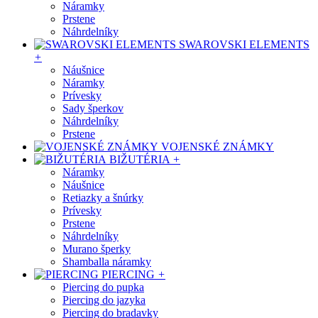
Náramky
Prstene
Náhrdelníky
SWAROVSKI ELEMENTS
+
Náušnice
Náramky
Prívesky
Sady šperkov
Náhrdelníky
Prstene
VOJENSKÉ ZNÁMKY
BIŽUTÉRIA
+
Náramky
Náušnice
Retiazky a šnúrky
Prívesky
Prstene
Náhrdelníky
Murano šperky
Shamballa náramky
PIERCING
+
Piercing do pupka
Piercing do jazyka
Piercing do bradavky