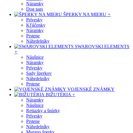
Náramky
Dog tags
ŠPERKY NA MIERU
+
Prívesky
Kľúčenky
Náramky
Prstene
Náhrdelníky
SWAROVSKI ELEMENTS
+
Náušnice
Náramky
Prívesky
Sady šperkov
Náhrdelníky
Prstene
VOJENSKÉ ZNÁMKY
BIŽUTÉRIA
+
Náramky
Náušnice
Retiazky a šnúrky
Prívesky
Prstene
Náhrdelníky
Murano šperky