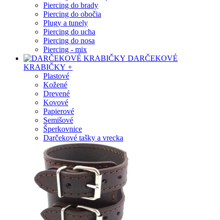
Piercing do brady
Piercing do obočia
Plugy a tunely
Piercing do ucha
Piercing do nosa
Piercing - mix
DARČEKOVÉ
KRABIČKY
+
Plastové
Kožené
Drevené
Kovové
Papierové
Semišové
Šperkovnice
Darčekové tašky a vrecka