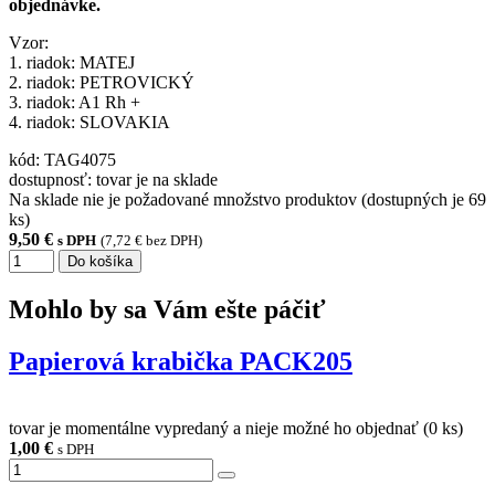
objednávke.
Vzor:
1. riadok: MATEJ
2. riadok: PETROVICKÝ
3. riadok: A1 Rh +
4. riadok: SLOVAKIA
kód:
TAG4075
dostupnosť:
tovar je na sklade
Na sklade nie je požadované množstvo produktov (dostupných je
69
ks)
9,50 €
s DPH
(7,72 € bez DPH)
Do košíka
Mohlo by sa Vám ešte páčiť
Papierová krabička PACK205
tovar je momentálne vypredaný a nieje možné ho objednať (
0
ks)
1,00 €
s DPH