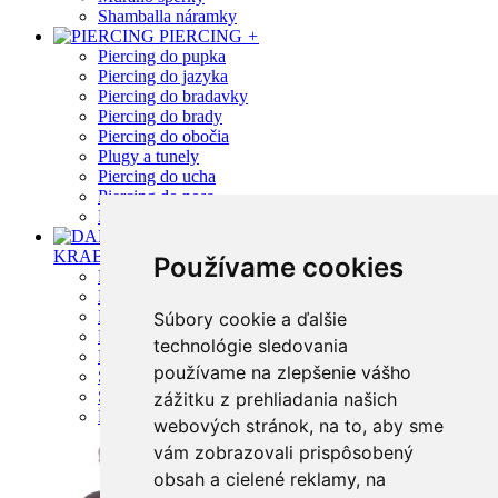
Shamballa náramky
PIERCING
+
Piercing do pupka
Piercing do jazyka
Piercing do bradavky
Piercing do brady
Piercing do obočia
Plugy a tunely
Piercing do ucha
Piercing do nosa
Piercing - mix
DARČEKOVÉ
KRABIČKY
+
Používame cookies
Plastové
Kožené
Drevené
Súbory cookie a ďalšie
Kovové
technológie sledovania
Papierové
používame na zlepšenie vášho
Semišové
Šperkovnice
zážitku z prehliadania našich
Darčekové tašky a vrecka
webových stránok, na to, aby sme
vám zobrazovali prispôsobený
obsah a cielené reklamy, na