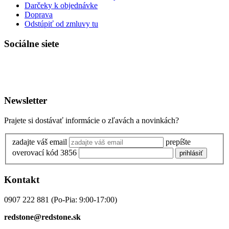
Darčeky k objednávke
Doprava
Odstúpiť od zmluvy tu
Sociálne siete
Newsletter
Prajete si dostávať informácie o zľavách a novinkách?
zadajte váš email
prepíšte
overovací kód 3856
prihlásiť
Kontakt
0907 222 881
(Po-Pia: 9:00-17:00)
redstone@redstone.sk