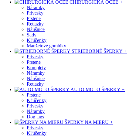
CHIRURGICKÁ OCEĽ
+
Náramky
Prívesky
Prstene
Retiazky
Náušnice
Sady
Kľúčenky
Manžetové gombíky
STRIEBORNÉ ŠPERKY
+
Prívesky
Prstene
Komplety
Náramky
Náušnice
Retiazky
AUTO MOTO ŠPERKY
+
Prstene
Kľúčenky
Prívesky
Náramky
Dog tags
ŠPERKY NA MIERU
+
Prívesky
Kľúčenky