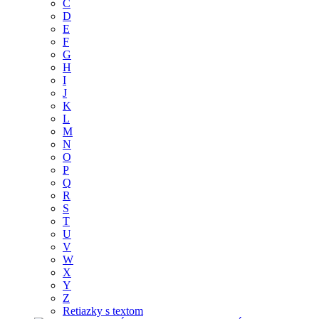
C
D
E
F
G
H
I
J
K
L
M
N
O
P
Q
R
S
T
U
V
W
X
Y
Z
Retiazky s textom