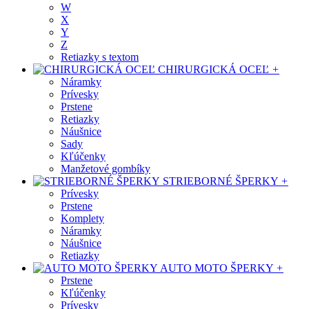
W
X
Y
Z
Retiazky s textom
CHIRURGICKÁ OCEĽ
+
Náramky
Prívesky
Prstene
Retiazky
Náušnice
Sady
Kľúčenky
Manžetové gombíky
STRIEBORNÉ ŠPERKY
+
Prívesky
Prstene
Komplety
Náramky
Náušnice
Retiazky
AUTO MOTO ŠPERKY
+
Prstene
Kľúčenky
Prívesky