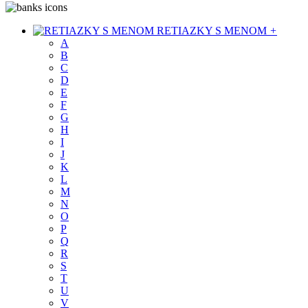
RETIAZKY S MENOM
+
A
B
C
D
E
F
G
H
I
J
K
L
M
N
O
P
Q
R
S
T
U
V