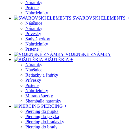
Náramky
Prstene
Náhrdelníky
SWAROVSKI ELEMENTS
Náušnice
Náramky
Prívesky
Sady šperkov
Náhrdelníky
Prstene
VOJENSKÉ ZNÁMKY
BIŽUTÉRIA
+
Náramky
Náušnice
Retiazky a šnúrky
Prívesky
Prstene
Náhrdelníky
Murano šperky
Shamballa náramky
PIERCING
+
Piercing do pupka
Piercing do jazyka
Piercing do bradavky
Piercing do brady