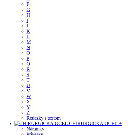
F
G
H
I
J
K
L
M
N
O
P
Q
R
S
T
U
V
W
X
Y
Z
Retiazky s textom
CHIRURGICKÁ OCEĽ
+
Náramky
Prívesky