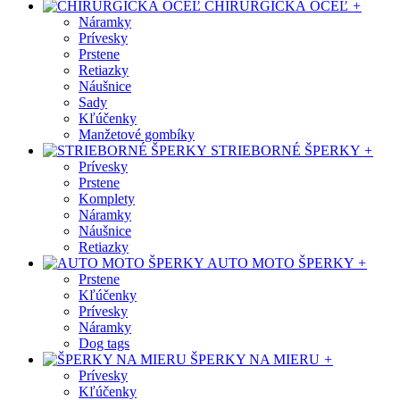
CHIRURGICKÁ OCEĽ
+
Náramky
Prívesky
Prstene
Retiazky
Náušnice
Sady
Kľúčenky
Manžetové gombíky
STRIEBORNÉ ŠPERKY
+
Prívesky
Prstene
Komplety
Náramky
Náušnice
Retiazky
AUTO MOTO ŠPERKY
+
Prstene
Kľúčenky
Prívesky
Náramky
Dog tags
ŠPERKY NA MIERU
+
Prívesky
Kľúčenky