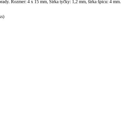
o brady. Rozmer: 4 x 15 mm, Šírka tyčky: 1,2 mm, šírka špicu: 4 mm.
s)