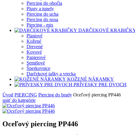
Piercing do obočia
Plugy a tunely
Piercing do ucha
Piercing do nosa
Piercing - mix
DARČEKOVÉ KRABIČK
Plastové
Kožené
Drevené
Kovové
Papierové
Semišové
Šperkovnice
Darčekové tašky a vrecka
KOŽENÉ NÁRAMKY
PRÍVESKY PRE DVOCH
Úvod
PIERCING
Piercing do brady
Oceľový piercing PP446
späť
do kategórie
Oceľový piercing PP446