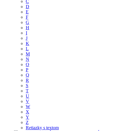
C
D
E
F
G
H
I
J
K
L
M
N
O
P
Q
R
S
T
U
V
W
X
Y
Z
Retiazky s textom