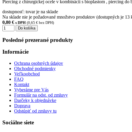
Piercing z chirurgickej ocele v kombinácii s bioplastom , piercing d
dostupnosť:
tovar je na sklade
Na sklade nie je požadované množstvo produktov (dostupných je
13
k
0,80 €
s DPH
(0,65 € bez DPH)
Do košíka
Posledné prezerané
produkty
Informácie
Ochrana osobných údajov
Obchodné podmienky
Veľkoobchod
FAQ
Kontakt
Vyberáme pre Vás
Formulár na odst. od zmluvy
Darčeky k objednávke
Doprava
Odstúpiť od zmluvy tu
Sociálne siete