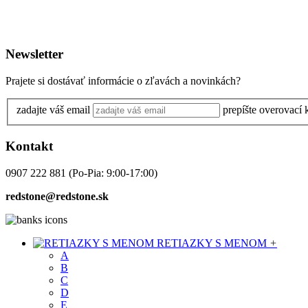
Newsletter
Prajete si dostávať informácie o zľavách a novinkách?
zadajte váš email
prepíšte overovací
Kontakt
0907 222 881
(Po-Pia: 9:00-17:00)
redstone@redstone.sk
RETIAZKY S MENOM
+
A
B
C
D
E